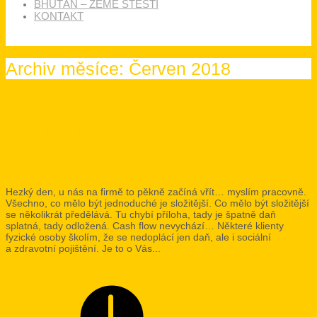
BHÚTÁN – ZEMĚ ŠTĚSTÍ
KONTAKT
Archiv měsíce: Červen 2018
Odlišuji významné od
nevýznamného.
Hezký den, u nás na firmě to pěkně začíná vřít… myslím pracovně.
Všechno, co mělo být jednoduché je složitější. Co mělo být složitější
se několikrát předělává. Tu chybí příloha, tady je špatně daň
splatná, tady odložená. Cash flow nevychází… Některé klienty
fyzické osoby školím, že se nedoplácí jen daň, ale i sociální
a zdravotní pojištění. Je to o Vás...