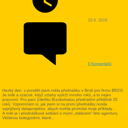
20.6. 2018
0
Komentářů
Čekání na prázdniny
Hezký den, v pondělí jsem měla přednášku v Brně pro firmu BRZO.
Je milé a vzácné, když vztahy vydrží mnoho roků, a to nejen
pracovní. Pro paní Zdeňku Brzobohatou přednáším přibližně 20
roků. Vzpomínám si, jak jsem si na první přednášky nosila
vypůjčený dataprojektor, abych mohla promítat moje příklady…
A milé je i přednáškové setkání s mými „stálicemi“ této agentury.
Většinou kolegyněmi, které...