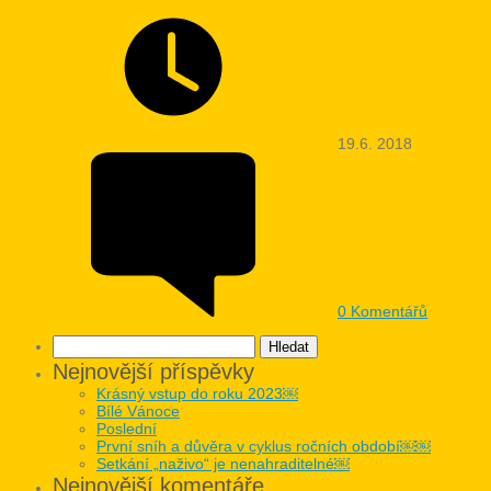
19.6. 2018
0
Komentářů
Vyhledávání
Nejnovější příspěvky
Krásný vstup do roku 2023￼
Bílé Vánoce
Poslední
První sníh a důvěra v cyklus ročních období￼￼
Setkání „naživo“ je nenahraditelné￼
Nejnovější komentáře