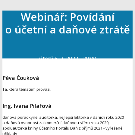
Webinář: Povídání
o účetní a daňové ztrátě
úterý 8. 2. 2022 - 20:00
Pěva Čouková
Ta, která tématem provází.
Ing. Ivana Pilařová
daňová poradkyně, auditorka, nejlepší lektorka v daních roku 2020
a daňová osobnost za komerční daňovou sféru roku 2020,
spoluautorka knihy Účetního Portálu Daň z příjmů 2021 - vyřešené
příklady