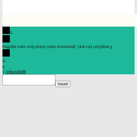
0
Napište nám svůj dotaz nebo komentář, rádi vás uslyšíme.
x
(
)
x
|
Odpovědět
Insert