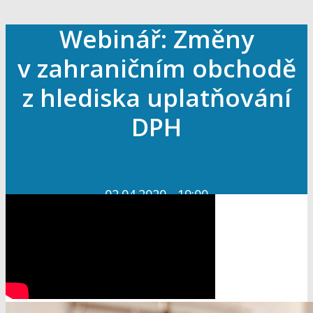
Webinář: Změny
v zahraničním obchodě
z hlediska uplatňování
DPH
02.04.2020 - 19:00