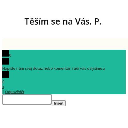
Těším se na Vás. P.
0
Napište nám svůj dotaz nebo komentář, rádi vás uslyšíme.
x
(
)
x
|
Odpovědět
Insert