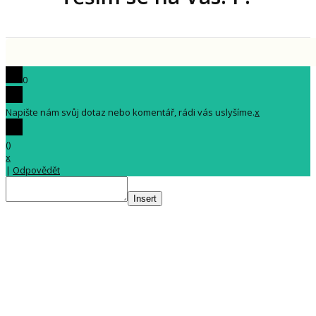
0
Napište nám svůj dotaz nebo komentář, rádi vás uslyšíme.
x
(
)
x
|
Odpovědět
Insert