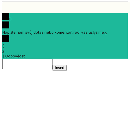
0
Napište nám svůj dotaz nebo komentář, rádi vás uslyšíme.
x
(
)
x
|
Odpovědět
Insert