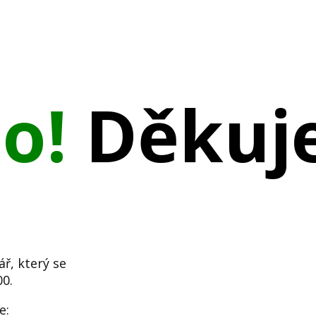
no!
Děkuj
ář, který se
00.
e: