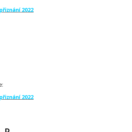
přiznání 2022
e:
přiznání 2022
. P.