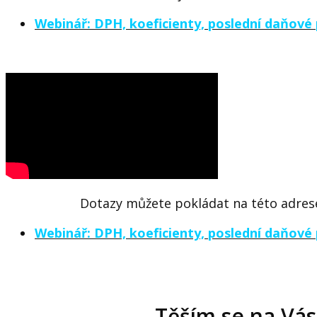
Webinář: DPH, koeficienty, poslední daňové 
Dotazy můžete pokládat
na této adres
Webinář: DPH, koeficienty, poslední daňové 
Těším se na Vás