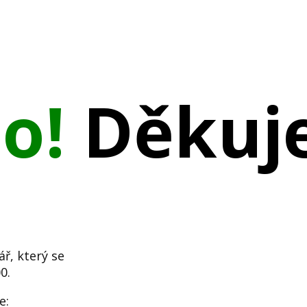
no!
Děkuj
ář, který se
0.
e: