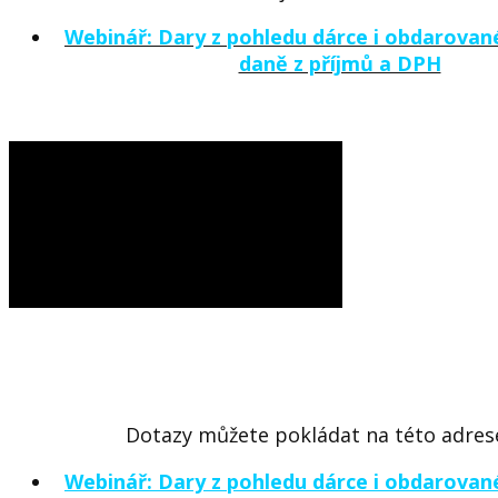
Webinář: Dary z pohledu dárce i obdarova
daně z příjmů a DPH
Dotazy můžete pokládat
na této adres
Webinář: Dary z pohledu dárce i obdarova