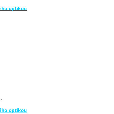
ného optikou
e:
ného optikou