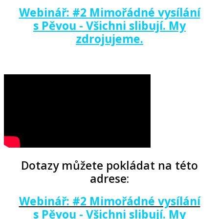
Webinář: #2 Mimořádné vysílání
s Pěvou
-
Všichni slibují.
My
zdrojujeme.
Dotazy můžete pokládat
na této
adrese:
Webinář: #2 Mimořádné vysílání
s Pěvou - Všichni slibují. My