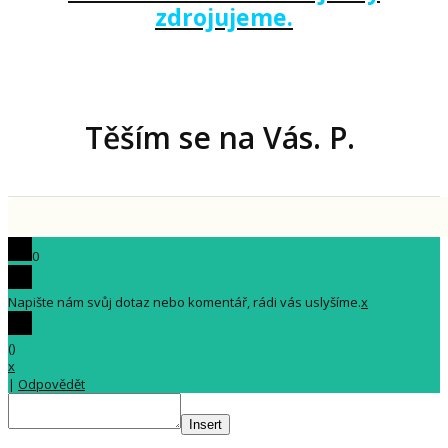
zdrojujeme.
Těším se na Vás. P.
0
Napište nám svůj dotaz nebo komentář, rádi vás uslyšíme.
x
(
)
x
|
Odpovědět
Insert