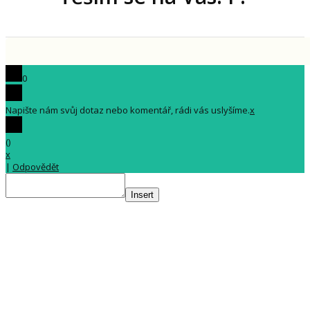
0
Napište nám svůj dotaz nebo komentář, rádi vás uslyšíme.
x
(
)
x
|
Odpovědět
Insert