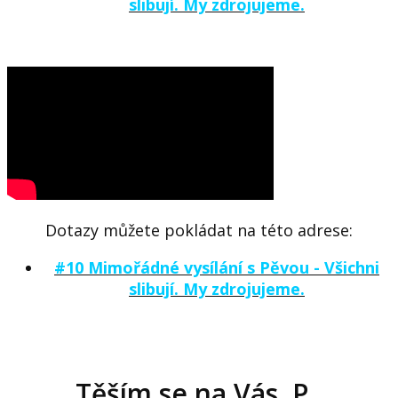
slibují. My zdrojujeme.
Dotazy můžete pokládat
na této adrese:
#10 Mimořádné vysílání s Pěvou - Všichni
slibují. My zdrojujeme.
Těším se na Vás. P.