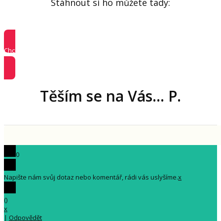
Stáhnout si ho můžete tady:
Chci článek! Chci umět počítat lhůty u výzvy na podání kontrolního
hlášení!
Těším se na Vás... P.
0
Napište nám svůj dotaz nebo komentář, rádi vás uslyšíme.
x
(
)
x
|
Odpovědět