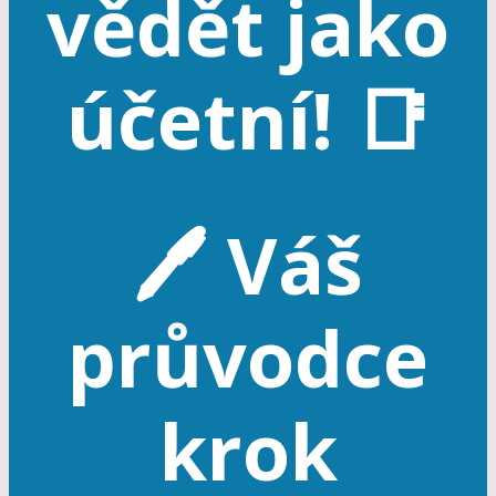
vědět jako
účetní! 📑
🖊️ Váš
průvodce
krok