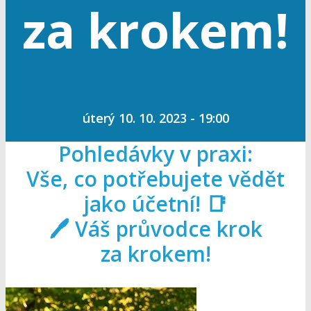
za krokem!
úterý 10. 10. 2023 - 19:00
Pohledávky v praxi:
Vše, co potřebujete vědět
jako účetní! 📑
🖊️ Váš průvodce krok
za krokem!