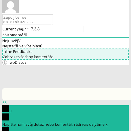
Current ye@r
*
66
Komentářů
Nejnovější
Nejstarší
Nejvíce hlasů
Inline Feedbacks
Zobrazit všechny komentáře
wpDiscuz
66
0
Napište nám svůj dotaz nebo komentář, rádi vás uslyšíme.
x